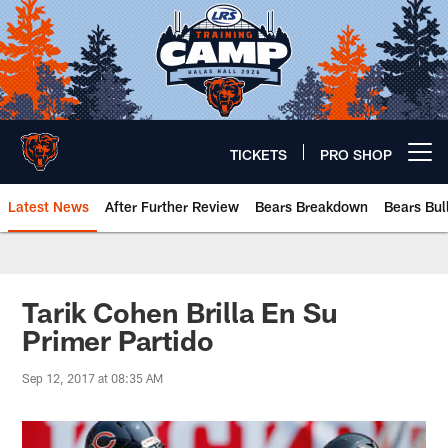
Skip
to
main
content
TICKETS
PRO SHOP
Open menu button
Latest News
After Further Review
Bears Breakdown
Bears Bul
Chicago Bears 🐻⬇️
Tarik Cohen Brilla En Su
Primer Partido
Sep 12, 2017 at 08:35 AM