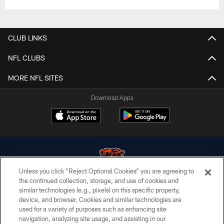
CLUB LINKS
NFL CLUBS
MORE NFL SITES
Download Apps
Unless you click “Reject Optional Cookies” you are agreeing to
the continued collection, storage, and use of cookies and
similar technologies (e.g., pixels) on this specific property,
© Chicago Bears. All rights reserved.
device, and browser. Cookies and similar technologies are
used for a variety of purposes such as enhancing site
ACCESSIBILITY
navigation, analyzing site usage, and assisting in our