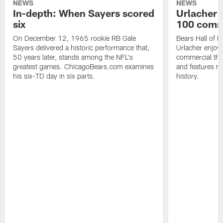
NEWS
NEWS
In-depth: When Sayers scored
Urlacher 
six
100 comm
On December 12, 1965 rookie RB Gale
Bears Hall of F
Sayers delivered a historic performance that,
Urlacher enjoy
50 years later, stands among the NFL's
commercial tha
greatest games. ChicagoBears.com examines
and features ma
his six-TD day in six parts.
history.