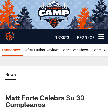
Skip
to
main
content
TICKETS
PRO SHOP
Open menu button
Latest News
After Further Review
Bears Breakdown
Bears Bul
Chicago Bears 🐻⬇️
News
Matt Forte Celebra Su 30
Cumpleanos